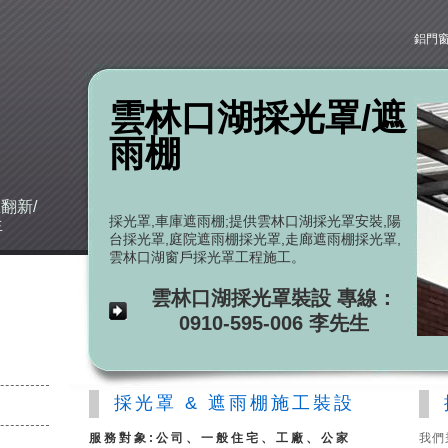
鋁門
雲林口湖採光罩/遮
雨棚
建
翻新/
採光罩,車庫遮雨棚;提供雲林口湖採光罩安裝,陽
生
台採光罩,庭院遮雨棚採光罩,走廊遮雨棚採光罩,
雲林口湖窗戶採光罩工程施工。
雲林口湖採光罩裝設 專線：
0910-595-006 李先生
採光罩 & 遮雨棚施工裝設
服務對象:公司、一般住宅、工廠、公家
我們