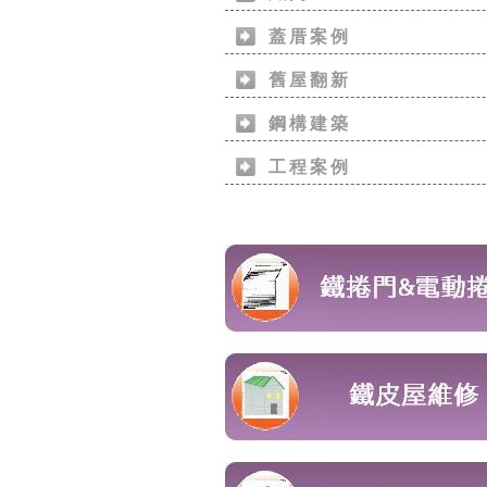
蓋厝案例
舊屋翻新
鋼構建築
工程案例