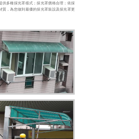
提供多種採光罩樣式；採光罩價格合理；依採
材質，為您做到最優的採光罩裝設及採光罩更