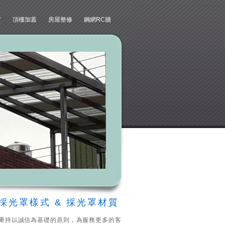
窗
頂樓加蓋
房屋整修
鋼網RC牆
採光罩樣式 & 採光罩材質
秉持以誠信為基礎的原則，為服務更多的客