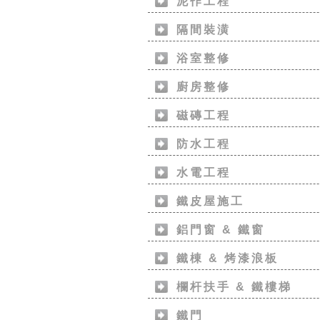
泥作工程
隔間裝潢
浴室整修
廚房整修
磁磚工程
防水工程
水電工程
鐵皮屋施工
鋁門窗 & 鐵窗
鐵棟 & 烤漆浪板
欄杆扶手 & 鐵樓梯
鐵門