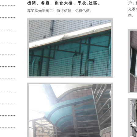
機關、餐廳、集合大樓、學校,社區。
戶，
光罩
專業採光罩施工、值得信賴、免費估價。
換。