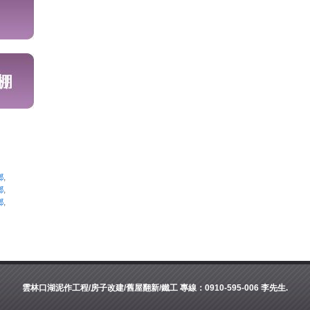
鄉
,
鄉
,
鄉
,
雲林口湖泥作工程/房子改建/舊屋翻新/鐵工 專線：0910-595-006 李先生.