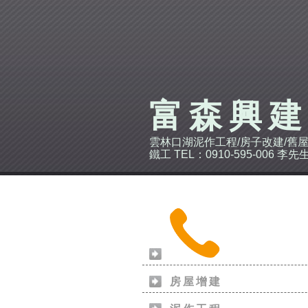
富森興
雲林口湖泥作工程/房子改建/舊屋
鐵工 TEL：0910-595-006 李先
房屋增建