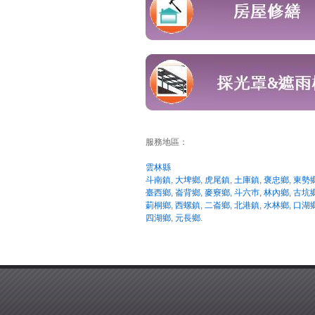
服務地區：
雲林縣
斗南鎮
,
大埤鄉
,
虎尾鎮
,
土庫鎮
,
褒忠鄉
,
東勢
臺西鄉
,
崙背鄉
,
麥竂鄉
,
斗六巿
,
林內鄉
,
古坑
莿桐鄉
,
西螺鎮
,
二崙鄉
,
北港鎮
,
水林鄉
,
口湖
四湖鄉
,
元長鄉
.