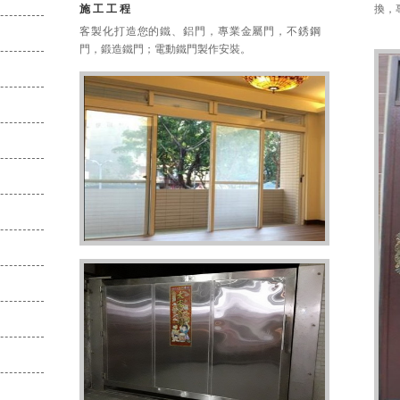
施工工程
換，
客製化打造您的鐵、鋁門，專業金屬門，不銹鋼
門，鍛造鐵門；電動鐵門製作安裝。