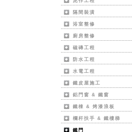
泥作工程
隔間裝潢
浴室整修
廚房整修
磁磚工程
防水工程
水電工程
鐵皮屋施工
鋁門窗 & 鐵窗
鐵棟 & 烤漆浪板
欄杆扶手 & 鐵樓梯
鐵門