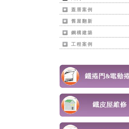
蓋厝案例
舊屋翻新
鋼構建築
工程案例