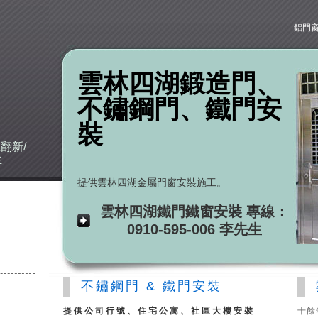
鋁門
雲林四湖鍛造門、
不鏽鋼門、鐵門安
建
裝
翻新/
生
提供雲林四湖金屬門窗安裝施工。
雲林四湖鐵門鐵窗安裝 專線：
0910-595-006 李先生
不鏽鋼門 & 鐵門安裝
提供公司行號、住宅公寓、社區大樓安裝
十餘