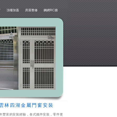
窗
頂樓加蓋
房屋整修
鋼網RC牆
雲林四湖金屬門窗安裝
年豐富的安裝經驗，各式鐵件安裝，零件更