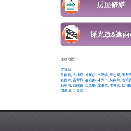
服務地區：
雲林縣
斗南鎮
,
大埤鄉
,
虎尾鎮
,
土庫鎮
,
褒忠鄉
,
東勢
臺西鄉
,
崙背鄉
,
麥竂鄉
,
斗六巿
,
林內鄉
,
古坑
莿桐鄉
,
西螺鎮
,
二崙鄉
,
北港鎮
,
水林鄉
,
口湖
四湖鄉
,
元長鄉
.