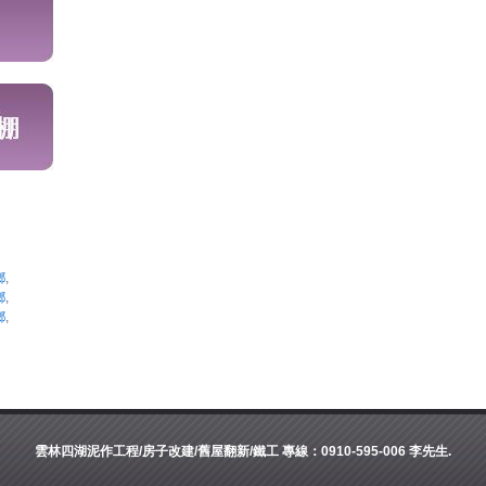
鄉
,
鄉
,
鄉
,
雲林四湖泥作工程/房子改建/舊屋翻新/鐵工 專線：0910-595-006 李先生.