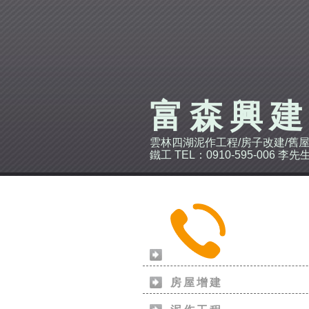
富森興
雲林四湖泥作工程/房子改建/舊屋
鐵工 TEL：0910-595-006 李先
房屋增建