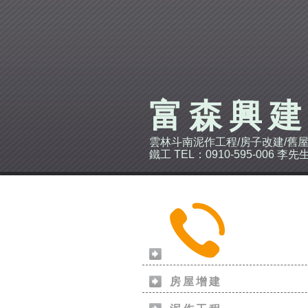
富森興
雲林斗南泥作工程/房子改建/舊屋
鐵工 TEL：0910-595-006 李先
房屋增建