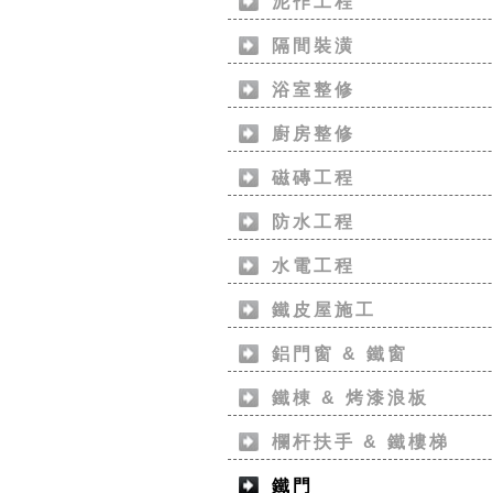
泥作工程
隔間裝潢
浴室整修
廚房整修
磁磚工程
防水工程
水電工程
鐵皮屋施工
鋁門窗 & 鐵窗
鐵棟 & 烤漆浪板
欄杆扶手 & 鐵樓梯
鐵門