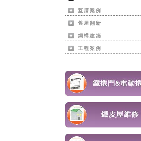
蓋厝案例
舊屋翻新
鋼構建築
工程案例