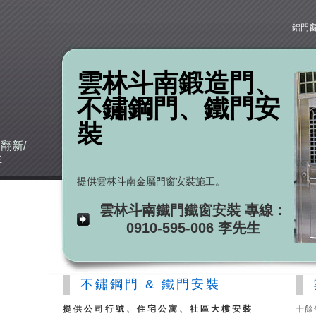
鋁門
雲林斗南鍛造門、
不鏽鋼門、鐵門安
建
裝
翻新/
生
提供雲林斗南金屬門窗安裝施工。
雲林斗南鐵門鐵窗安裝 專線：
0910-595-006 李先生
不鏽鋼門 & 鐵門安裝
提供公司行號、住宅公寓、社區大樓安裝
十餘