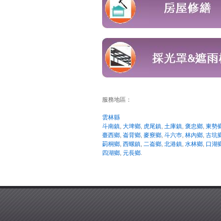
服務地區：
雲林縣
斗南鎮
,
大埤鄉
,
虎尾鎮
,
土庫鎮
,
褒忠鄉
,
東勢
臺西鄉
,
崙背鄉
,
麥竂鄉
,
斗六巿
,
林內鄉
,
古坑
莿桐鄉
,
西螺鎮
,
二崙鄉
,
北港鎮
,
水林鄉
,
口湖
四湖鄉
,
元長鄉
.