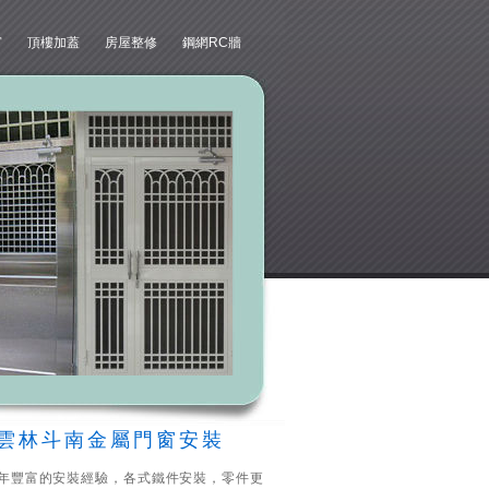
窗
頂樓加蓋
房屋整修
鋼網RC牆
雲林斗南金屬門窗安裝
年豐富的安裝經驗，各式鐵件安裝，零件更