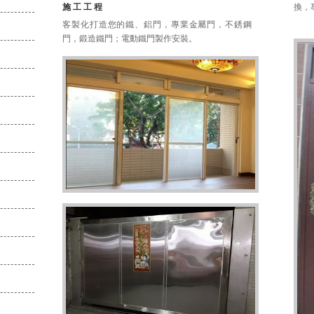
施工工程
換，
客製化打造您的鐵、鋁門，專業金屬門，不銹鋼
門，鍛造鐵門；電動鐵門製作安裝。