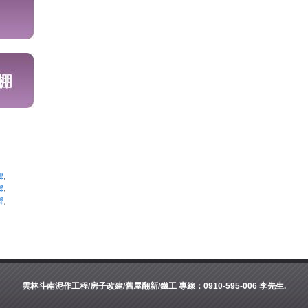
鄉
,
鄉
,
鄉
,
雲林斗南泥作工程/房子改建/舊屋翻新/鐵工 專線：0910-595-006 李先生.