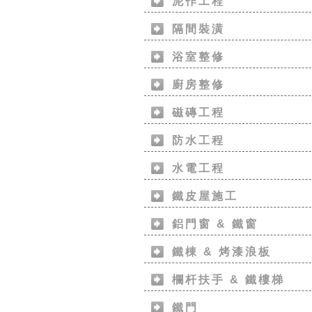
泥作工程
隔間裝潢
浴室整修
廚房整修
磁磚工程
防水工程
水電工程
鐵皮屋施工
鋁門窗 & 鐵窗
鐵棟 & 烤漆浪板
欄杆扶手 & 鐵樓梯
鐵門