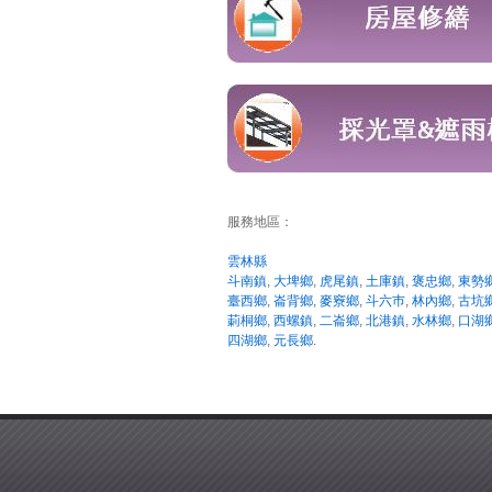
服務地區：
雲林縣
斗南鎮
,
大埤鄉
,
虎尾鎮
,
土庫鎮
,
褒忠鄉
,
東勢
臺西鄉
,
崙背鄉
,
麥竂鄉
,
斗六巿
,
林內鄉
,
古坑
莿桐鄉
,
西螺鎮
,
二崙鄉
,
北港鎮
,
水林鄉
,
口湖
四湖鄉
,
元長鄉
.