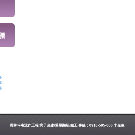
鄉
,
鄉
,
鄉
,
雲林斗南泥作工程/房子改建/舊屋翻新/鐵工 專線：0910-595-006 李先生.