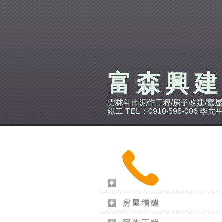
富森興
雲林斗南泥作工程/房子改建/舊屋
鐵工 TEL：0910-595-006 李先
房屋增建