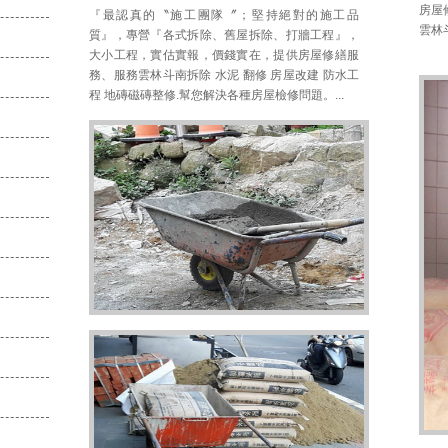
房屋
『最認真的〝施工團隊〞；堅持絕對的施工品
雲林
質』，專營『各式拆除、舊屋拆除、打牆工程』，
大小工程，實估實報，價錢實在，提供房屋修繕服
務、服務雲林斗南拆除 水泥 翻修 房屋改建 防水工
程 地磚磁磚整修.幫您解決各種房屋檢修問題。...