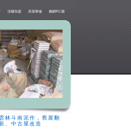
窗
頂樓加蓋
房屋整修
鋼網RC牆
雲林斗南泥作，舊屋翻
新、中古屋改造