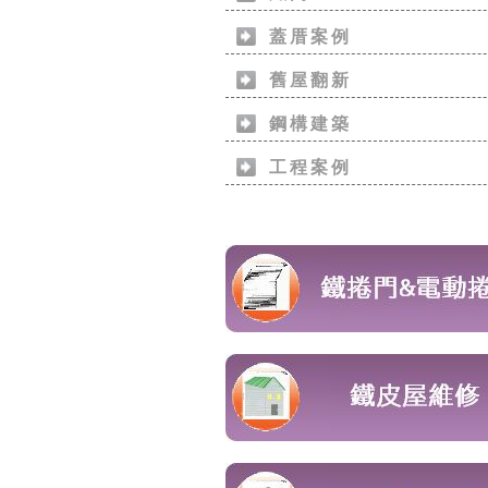
蓋厝案例
舊屋翻新
鋼構建築
工程案例