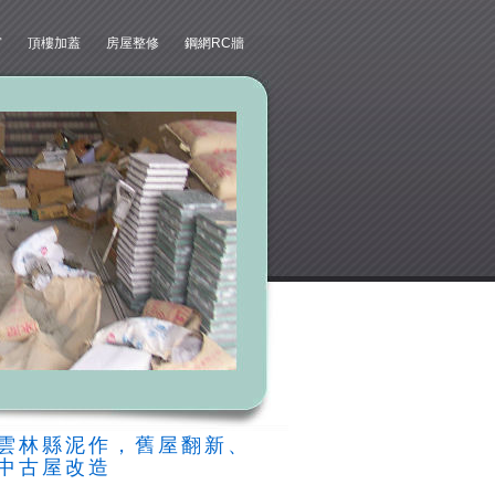
窗
頂樓加蓋
房屋整修
鋼網RC牆
雲林縣泥作，舊屋翻新、
中古屋改造