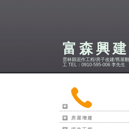
富森興
雲林縣泥作工程/房子改建/舊屋翻
工 TEL：0910-595-006 李先生
房屋增建