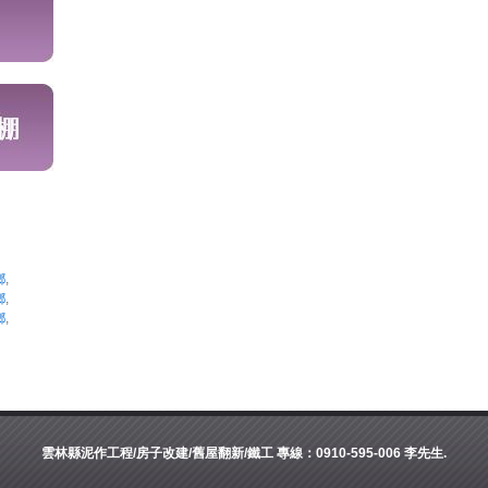
鄉
,
鄉
,
鄉
,
雲林縣泥作工程/房子改建/舊屋翻新/鐵工 專線：0910-595-006 李先生.