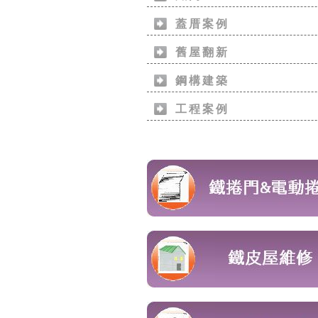
蓋厝案例
舊屋翻新
鋼構建築
工程案例