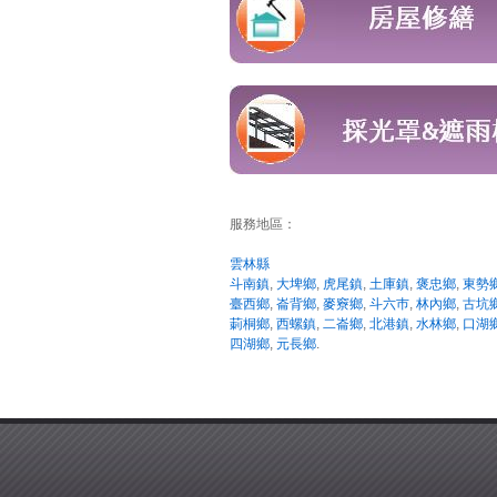
服務地區：
雲林縣
斗南鎮
,
大埤鄉
,
虎尾鎮
,
土庫鎮
,
褒忠鄉
,
東勢
臺西鄉
,
崙背鄉
,
麥竂鄉
,
斗六巿
,
林內鄉
,
古坑
莿桐鄉
,
西螺鎮
,
二崙鄉
,
北港鎮
,
水林鄉
,
口湖
四湖鄉
,
元長鄉
.