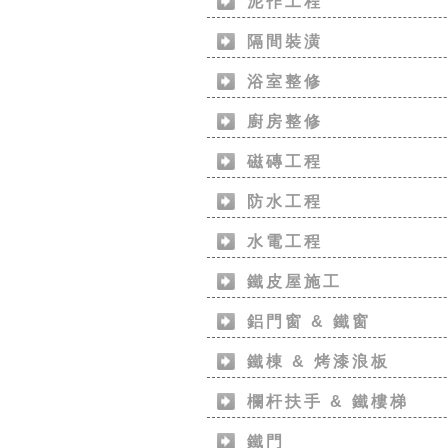
泥作工程
隔間裝潢
浴室整修
廚房整修
磁磚工程
防水工程
水電工程
鐵皮屋施工
鋁門窗 & 鐵窗
鐵棟 & 烤漆浪板
欄杆扶手 & 鐵樓梯
鐵門