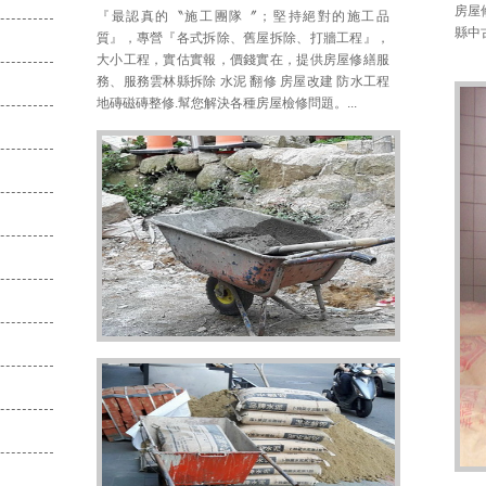
房屋
『最認真的〝施工團隊〞；堅持絕對的施工品
縣中
質』，專營『各式拆除、舊屋拆除、打牆工程』，
大小工程，實估實報，價錢實在，提供房屋修繕服
務、服務雲林縣拆除 水泥 翻修 房屋改建 防水工程
地磚磁磚整修.幫您解決各種房屋檢修問題。...