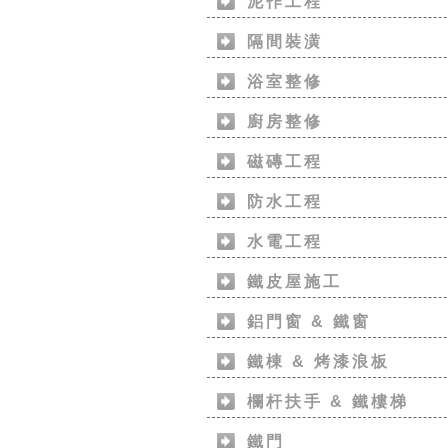
泥作工程
隔間裝潢
浴室整修
廚房整修
磁磚工程
防水工程
水電工程
鐵皮屋施工
鋁門窗 & 鐵窗
鐵棟 & 烤漆浪板
欄杆扶手 & 鐵樓梯
鐵門