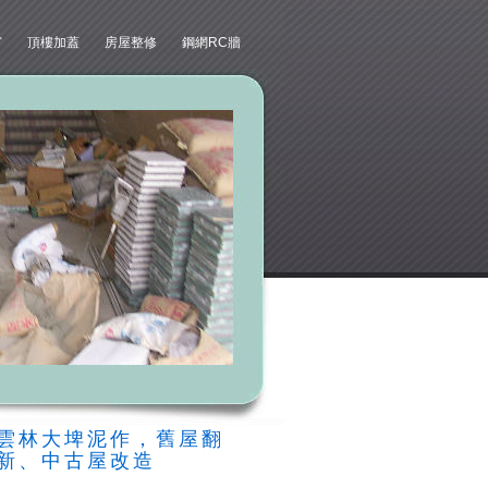
窗
頂樓加蓋
房屋整修
鋼網RC牆
雲林大埤泥作，舊屋翻
新、中古屋改造