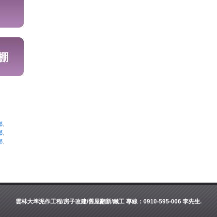
鄉
,
鄉
,
鄉
,
雲林大埤泥作工程/房子改建/舊屋翻新/鐵工 專線：0910-595-006 李先生.