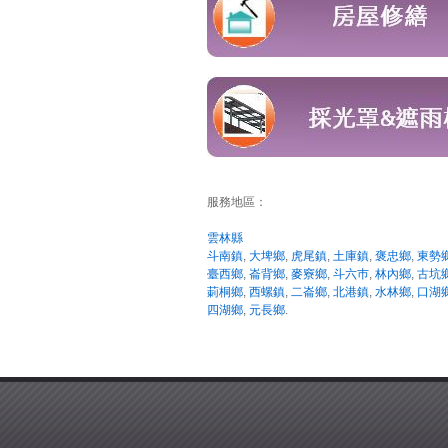
服務地區：
雲林縣
斗南鎮
,
大埤鄉
,
虎尾鎮
,
土庫鎮
,
褒忠鄉
,
東勢
臺西鄉
,
崙背鄉
,
麥竂鄉
,
斗六巿
,
林內鄉
,
古坑
莿桐鄉
,
西螺鎮
,
二崙鄉
,
北港鎮
,
水林鄉
,
口湖
四湖鄉
,
元長鄉
.