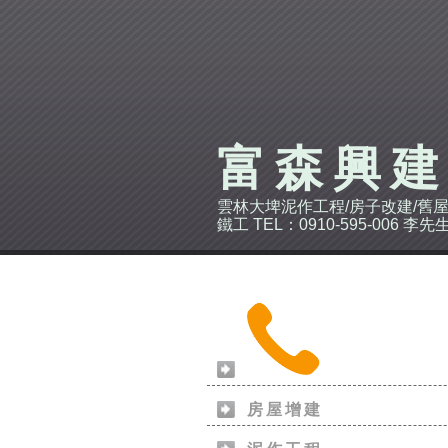
富森興
雲林大埤泥作工程/房子改建/舊屋
鐵工 TEL：0910-595-006 李先
房屋增建