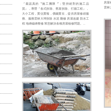
房屋
『最認真的〝施工團隊〞；堅持絕對的施工品
雲林
質』，專營『各式拆除、舊屋拆除、打牆工程』，
大小工程，實估實報，價錢實在，提供房屋修繕服
務、服務雲林大埤拆除 水泥 翻修 房屋改建 防水工
程 地磚磁磚整修.幫您解決各種房屋檢修問題。...