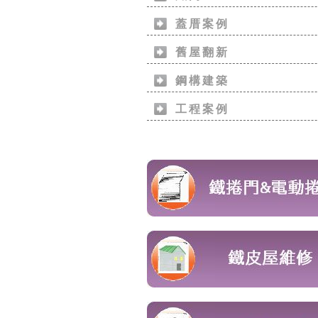
蓋厝案例
舊屋翻新
鋼構建築
工程案例