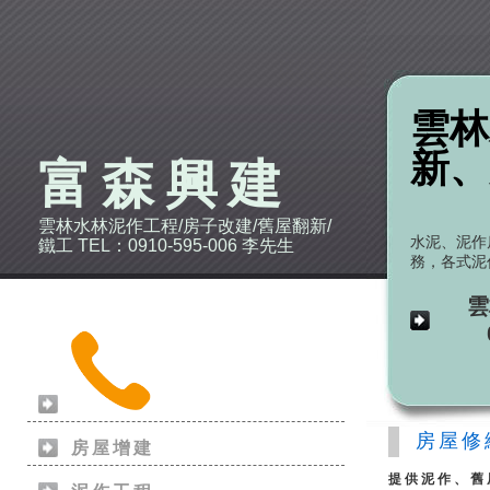
雲林
新、
富森興建
雲林水林泥作工程/房子改建/舊屋翻新/
水泥、泥作
鐵工 TEL：0910-595-006 李先生
務，各式泥
雲
房屋修
房屋增建
提供泥作、舊