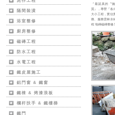
泥作工程
『最認真的〝
質』，專營『各
隔間裝潢
大小工程，實估
務、服務雲林水林
浴室整修
程 地磚磁磚整修.
廚房整修
磁磚工程
防水工程
水電工程
鐵皮屋施工
鋁門窗 & 鐵窗
鐵棟 & 烤漆浪板
欄杆扶手 & 鐵樓梯
鐵門