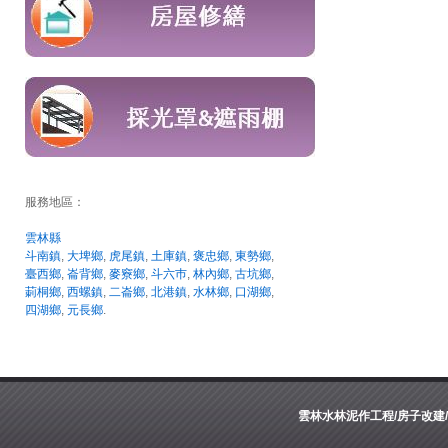
服務地區：
雲林縣
斗南鎮
,
大埤鄉
,
虎尾鎮
,
土庫鎮
,
褒忠鄉
,
東勢鄉
,
臺西鄉
,
崙背鄉
,
麥竂鄉
,
斗六巿
,
林內鄉
,
古坑鄉
,
莿桐鄉
,
西螺鎮
,
二崙鄉
,
北港鎮
,
水林鄉
,
口湖鄉
,
四湖鄉
,
元長鄉
.
雲林水林泥作工程/房子改建/舊屋